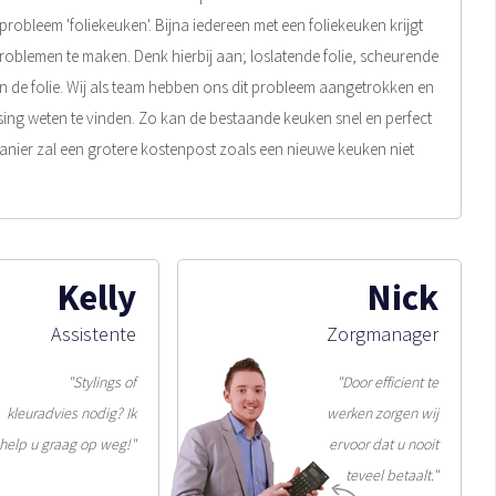
robleem 'foliekeuken'. Bijna iedereen met een foliekeuken krijgt
problemen te maken. Denk hierbij aan; loslatende folie, scheurende
van de folie. Wij als team hebben ons dit probleem aangetrokken en
ing weten te vinden. Zo kan de bestaande keuken snel en perfect
nier zal een grotere kostenpost zoals een nieuwe keuken niet
Kelly
Nick
Assistente
Zorgmanager
"Stylings of
"Door efficient te
kleuradvies nodig? Ik
werken zorgen wij
help u graag op weg!"
ervoor dat u nooit
teveel betaalt."