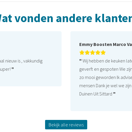
at vonden andere klante
Emmy Boosten Marco Va
al nieuw is , vakkundig
"
Wij hebben de keuken lat
super!
"
geverft en gespoten We zijn
zo mooi geworden Ik advis
mensen Dank je wel we zij
Duinen Uit Sittard
"
Bekijk alle reviews