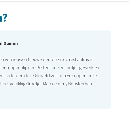
n?
n Duinen
en vernieuwen Nieuwe deuren En de rest antrasiet
 er supper blij mee Perfect en zeer netjes gewerkt En
eer iedereen deze Geweldige firma En supper leuke
n heel gelukkig Groetjes Marco Emmy Boosten Van