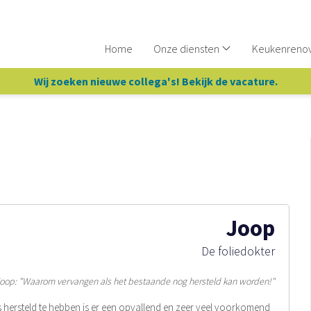
Home
Onze diensten
Keukenreno
Wij zoeken nieuwe collega's! Bekijk de vacature.
Joop
De foliedokter
oop: "Waarom vervangen als het bestaande nog hersteld kan worden!"
 hersteld te hebben is er een opvallend en zeer veel voorkomend