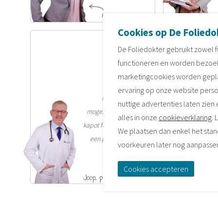
Cookies op De Foliedo
Joop
De Foliedokter gebruikt zowel f
Chirurg
O
functioneren en worden bezoe
marketingcookies worden geplaa
"Te gek om de
ervaring op onze website perso
metamorfose te
nuttige advertenties laten zien 
mogen realiseren van
alles in onze
cookieverklaring
.
kapot foliedeurtje naar
We plaatsen dan enkel het stand
een prachtig 'nieuw'
voorkeuren later nog aanpasse
front!"
Cookies accepteren