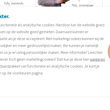
kter
.
Ben
Patrick
unctionele als analytische cookies. Hierdoor kan de website goed
peratieassistent
Ambulante zorgverlener
ken op de website goed gemeten. Daarnaast kunnen er
tst als je deze accepteert. Met marketingcookies kunnen wij de
"Veel werk om aan te
"Ik denk altijd in
onlijker en meer gestroomlijnd maken. We kunnen je namelijk
pakken, daar hou ik
mogelijkheden.
en zo je ervaring persoonlijker maken. Meer informatie? Lees hier
van!"
Handen uit de
 Liever toch geen marketingcookies? Dan kun je deze hier
weigeren
.
mouwen, en keurig
aardpakket van functionele en analytische cookies. Je kunt je
afwerken, daar sta ik
n op de voorkeuren pagina.
voor!"