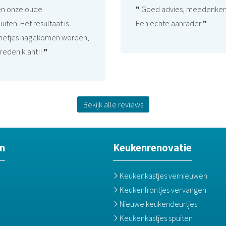
en onze oude
"
Goed advies, meedenkend 
iten. Het resultaat is
Een echte aanrader
"
e netjes nagekomen worden,
vreden klant!!
"
Bekijk alle reviews
n
Keukenrenovatie
Keukenkastjes vernieuwen
Keukenfrontjes vervangen
Nieuwe keukendeurtjes
Keukenkastjes spuiten