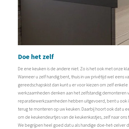
Doe het zelf
De ene keuken is de andere niet. Zo is het ook met onze kl
Wanneer u zelf handig bent, thuis in uw privétijd wel eens
gereedschapskist dan kunt u er voor kiezen om zelf enkele z
werkzaamheden denken aan het zelfstandig demonteren van 
reparatiewerkzaamheden hebben uitgevoerd, bent u ook i
terug te monteren op uw keuken. Daarbij hoort ook dat u 
om de keukendeurtjes van de keukenkastjes, zelf naar ons 
We begrijpen heel goed dat u als handige doe-het-zelver di