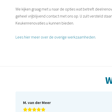
We kijken graag met u naar de opties wat betreft deelreno
geheel vrijblijvend contact met ons op. U zult versteld st
Keukenrenovaties u kunnen bieden.
Lees hier meer over de overige werkzaamheden
.
W
M. van der Meer