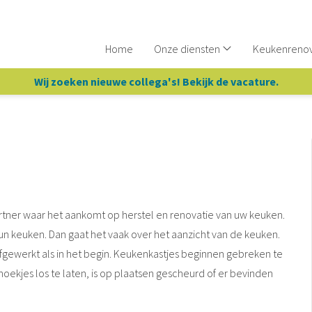
Home
Onze diensten
Keukenreno
Wij zoeken nieuwe collega's! Bekijk de vacature.
rtner waar het aankomt op herstel en renovatie van uw keuken.
 keuken. Dan gaat het vaak over het aanzicht van de keuken.
afgewerkt als in het begin. Keukenkastjes beginnen gebreken te
oekjes los te laten, is op plaatsen gescheurd of er bevinden