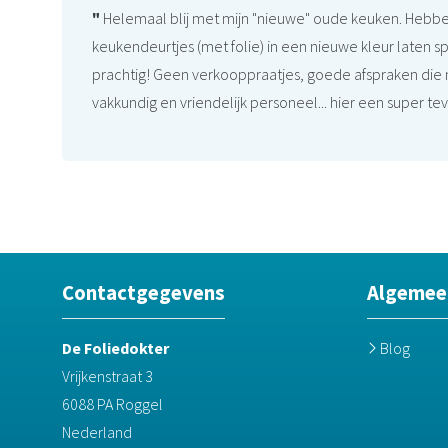
"
Helemaal blij met mijn "nieuwe" oude keuken. Hebb
keukendeurtjes (met folie) in een nieuwe kleur laten spu
prachtig! Geen verkooppraatjes, goede afspraken di
vakkundig en vriendelijk personeel... hier een super te
Contactgegevens
Algemee
De Foliedokter
Blog
Vrijkenstraat 3
6088 PA Roggel
Nederland