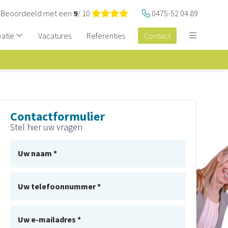
Beoordeeld met een
9
/ 10
0475-52 04 89
vatie
Vacatures
Referenties
Contact
Contactformulier
Stel hier uw vragen
Uw naam *
Uw telefoonnummer *
Uw e-mailadres *