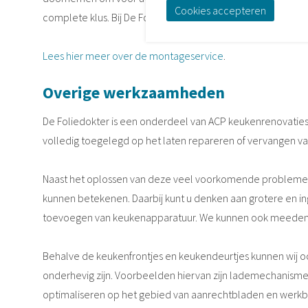
Cookies accepteren
complete klus. Bij De Foliedokter bent u in vakkundige hand
Lees hier meer over de montageservice
.
Overige werkzaamheden
De Foliedokter is een onderdeel van ACP keukenrenovaties
volledig toegelegd op het laten repareren of vervangen v
Naast het oplossen van deze veel voorkomende problemen 
kunnen betekenen. Daarbij kunt u denken aan grotere en in
toevoegen van keukenapparatuur. We kunnen ook meedenken
Behalve de keukenfrontjes en keukendeurtjes kunnen wij o
onderhevig zijn. Voorbeelden hiervan zijn lademechanismen
optimaliseren op het gebied van aanrechtbladen en werkb