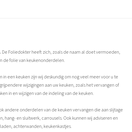
en, daar kunt u op vertrouwen. Afspraak is afspraak.
. De Foliedokter heeft zich, zoals de naam al doet vermoeden,
an de folie van keukenonderdelen.
in een keuken zijn wij deskundig om nog veel meer voor u te
grijpendere wijzigingen aan uw keuken, zoals het vervangen of
 in en wijzigen van de indeling van de keuken.
ok andere onderdelen van de keuken vervangen die aan slijtage
, hang- en sluitwerk, carrousels. Ook kunnen wij adviseren en
laden, achterwanden, keukenkastjes.