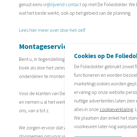
gerust eens
vrijblijvend contact
op met De Foliedokter. We 
wat het beste werkt, ook op het gebied van de planning.
Lees hier meer over doe-het-zelf
Montageservice
Cookies op De Foliedo
Bent u, in tegenstelling tot de doe-het-zelvende klant, niet
De Foliedokter gebruikt zowel f
boek als doe-het-zelever maar heeft u gewoon geen zin of 
functioneren en worden bezoe
onderdelen te monteren en demonteren? Geen enkel pr
marketingcookies worden geplaa
ervaring op onze website perso
Voor de klanten van De Foliedokter wordt ook visite gereden.
nuttige advertenties laten zien 
en nemen u al het werk uit handen. U heeft werkelijk helem
alles in onze
cookieverklaring
.
ons, van a tot z.
We plaatsen dan enkel het stand
voorkeuren later nog aanpasse
We zorgen ervoor dat we vooraf bij u thuis de situatie kom
doornemen om voor uw keukenproblemen een oplossing te 