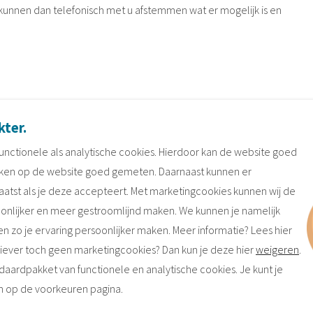
kunnen dan telefonisch met u afstemmen wat er mogelijk is en
kter
.
 zo handig? Of bent u misschien best handig en staat u wel te
unctionele als analytische cookies. Hierdoor kan de website goed
tijd om zelf aan de slag te gaan met uw keuken en daarbij
ken op de website goed gemeten. Daarnaast kunnen er
obleem.
tst als je deze accepteert. Met marketingcookies kunnen wij de
onlijker en meer gestroomlijnd maken. We kunnen je namelijk
 Zie het als onze service aan huis. Daarbij komen we bij u thuis
en zo je ervaring persoonlijker maken. Meer informatie? Lees hier
aal nergens omkijken naar. Alles wordt voor u geregeld door
 Liever toch geen marketingcookies? Dan kun je deze hier
weigeren
.
aardpakket van functionele en analytische cookies. Je kunt je
n op de voorkeuren pagina.
en bekijken. Daarbij kunnen we dan alle mogelijkheden
vinden. We maken aan het eind een totaalprijs voor de